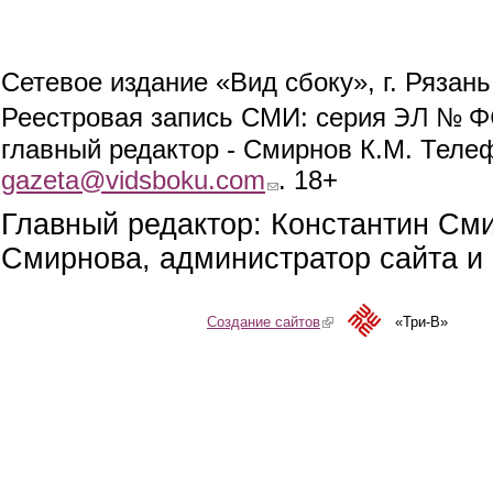
Сетевое издание «Вид сбоку», г. Рязан
ЭЛ № ФС
Реестровая запись СМИ: серия
главный редактор - Смирнов К.М. Телефо
gazeta@vidsboku.com
(link sends e-mail)
. 18+
Главный редактор: Константин См
Смирнова, администратор сайта и 
Создание сайтов
(link is external)
«Три-В»