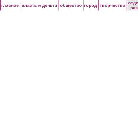
Перейти к основному содержанию
отд
главное
власть и деньги
общество
город
творчество
ра