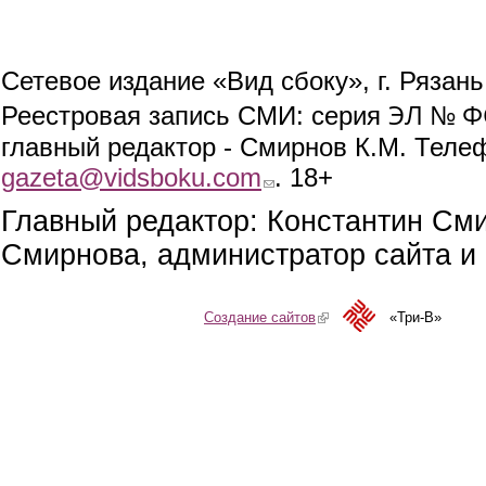
Сетевое издание «Вид сбоку», г. Рязан
ЭЛ № ФС
Реестровая запись СМИ: серия
главный редактор - Смирнов К.М. Телефо
gazeta@vidsboku.com
(link sends e-mail)
. 18+
Главный редактор: Константин См
Смирнова, администратор сайта и 
Создание сайтов
(link is external)
«Три-В»