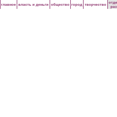
Перейти к основному содержанию
отд
главное
власть и деньги
общество
город
творчество
ра