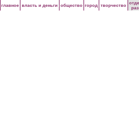
Перейти к основному содержанию
отд
главное
власть и деньги
общество
город
творчество
ра