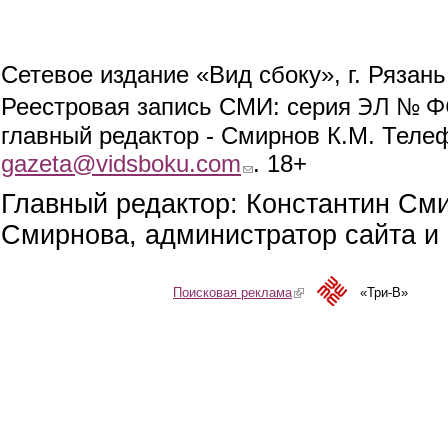
Сетевое издание «Вид сбоку», г. Рязан
ЭЛ № ФС
Реестровая запись СМИ: серия
главный редактор - Смирнов К.М. Телефо
gazeta@vidsboku.com
(link sends e-mail)
. 18+
Главный редактор: Константин См
Смирнова, администратор сайта и 
Поисковая реклама
(link is external)
«Три-В»