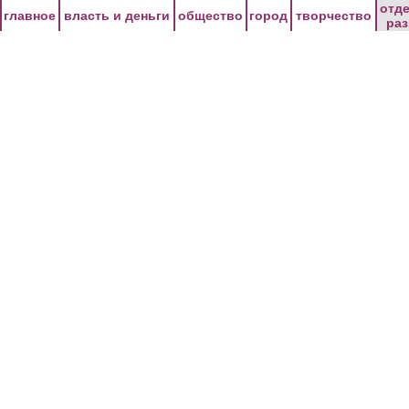
Перейти к основному содержанию
отд
главное
власть и деньги
общество
город
творчество
ра