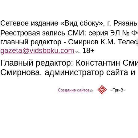
Сетевое издание «Вид сбоку», г. Рязан
ЭЛ № ФС
Реестровая запись СМИ: серия
главный редактор - Смирнов К.М. Телефо
gazeta@vidsboku.com
(link sends e-mail)
. 18+
Главный редактор: Константин См
Смирнова, администратор сайта и 
Создание сайтов
(link is external)
«Три-В»