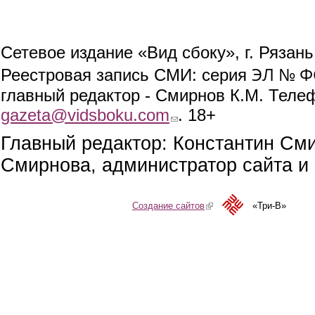
Сетевое издание «Вид сбоку», г. Рязан
ЭЛ № ФС
Реестровая запись СМИ: серия
главный редактор - Смирнов К.М. Телефо
gazeta@vidsboku.com
(link sends e-mail)
. 18+
Главный редактор: Константин См
Смирнова, администратор сайта и 
Создание сайтов
(link is external)
«Три-В»