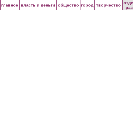
Перейти к основному содержанию
отд
главное
власть и деньги
общество
город
творчество
ра