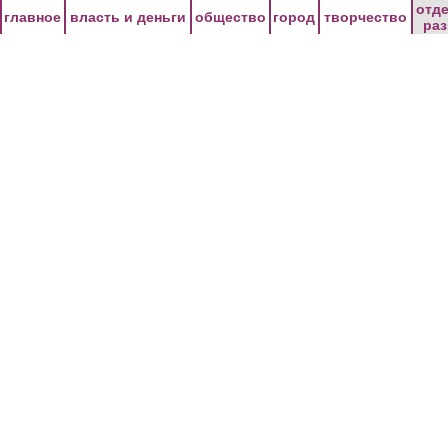
Перейти к основному содержанию
отд
главное
власть и деньги
общество
город
творчество
ра