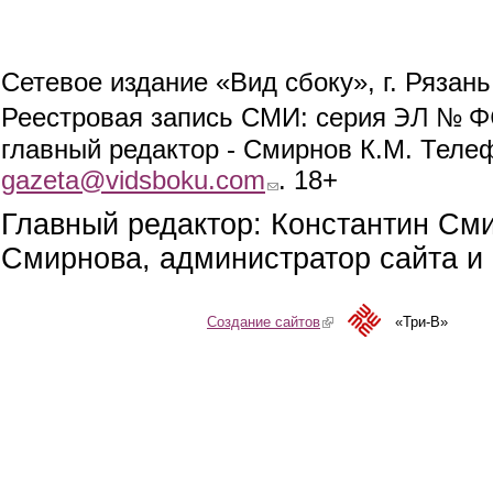
Сетевое издание «Вид сбоку», г. Рязан
ЭЛ № ФС
Реестровая запись СМИ: серия
главный редактор - Смирнов К.М. Телефо
gazeta@vidsboku.com
(link sends e-mail)
. 18+
Главный редактор: Константин См
Смирнова, администратор сайта и 
Создание сайтов
(link is external)
«Три-В»