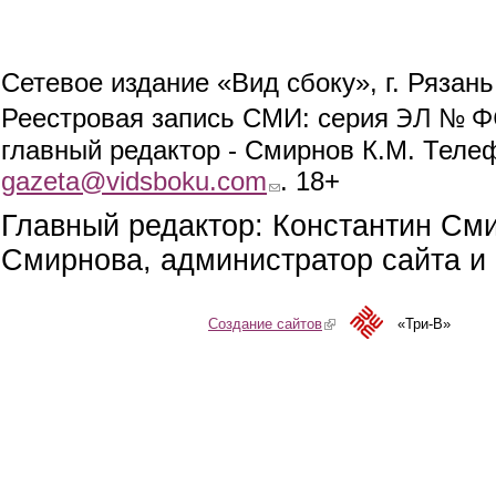
Сетевое издание «Вид сбоку», г. Рязан
ЭЛ № ФС
Реестровая запись СМИ: серия
главный редактор - Смирнов К.М. Телефо
gazeta@vidsboku.com
(link sends e-mail)
. 18+
Главный редактор: Константин См
Смирнова, администратор сайта и 
Создание сайтов
(link is external)
«Три-В»