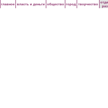
Перейти к основному содержанию
отд
главное
власть и деньги
общество
город
творчество
ра