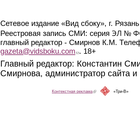
Сетевое издание «Вид сбоку», г. Рязан
ЭЛ № ФС
Реестровая запись СМИ: серия
главный редактор - Смирнов К.М. Телефо
gazeta@vidsboku.com
(link sends e-mail)
. 18+
Главный редактор: Константин См
Смирнова, администратор сайта и 
Контекстная реклама
(link is external)
«Три-В»