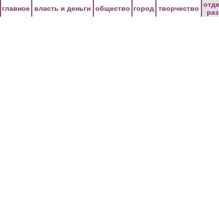
Перейти к основному содержанию
отд
главное
власть и деньги
общество
город
творчество
ра