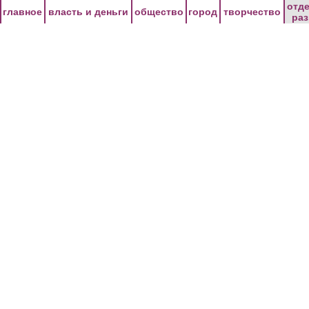
Перейти к основному содержанию
отд
главное
власть и деньги
общество
город
творчество
ра