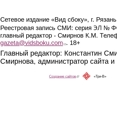
Сетевое издание «Вид сбоку», г. Рязан
ЭЛ № ФС
Реестровая запись СМИ: серия
главный редактор - Смирнов К.М. Телефо
gazeta@vidsboku.com
(link sends e-mail)
. 18+
Главный редактор: Константин См
Смирнова, администратор сайта и 
Создание сайтов
(link is external)
«Три-В»