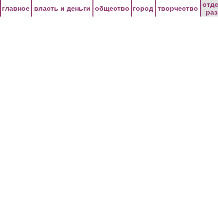
Перейти к основному содержанию
отд
главное
власть и деньги
общество
город
творчество
ра