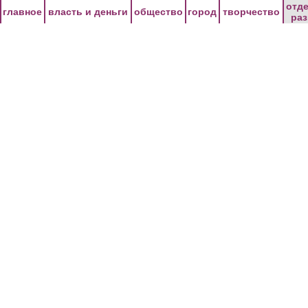
Перейти к основному содержанию
отд
главное
власть и деньги
общество
город
творчество
ра