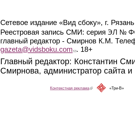
Сетевое издание «Вид сбоку», г. Рязан
ЭЛ № ФС
Реестровая запись СМИ: серия
главный редактор - Смирнов К.М. Телефо
gazeta@vidsboku.com
(link sends e-mail)
. 18+
Главный редактор: Константин См
Смирнова, администратор сайта и 
Контекстная реклама
(link is external)
«Три-В»