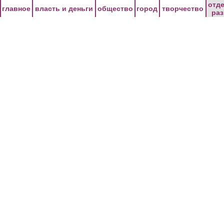
Перейти к основному содержанию
отд
главное
власть и деньги
общество
город
творчество
ра