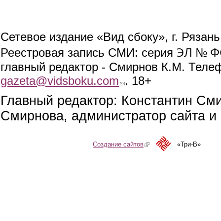
Сетевое издание «Вид сбоку», г. Рязан
ЭЛ № ФС
Реестровая запись СМИ: серия
главный редактор - Смирнов К.М. Телефо
gazeta@vidsboku.com
(link sends e-mail)
. 18+
Главный редактор: Константин См
Смирнова, администратор сайта и 
Создание сайтов
(link is external)
«Три-В»