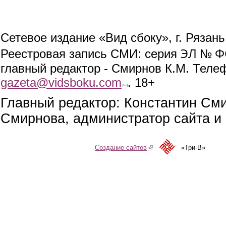
Сетевое издание «Вид сбоку», г. Рязан
ЭЛ № ФС
Реестровая запись СМИ: серия
главный редактор - Смирнов К.М. Телефо
gazeta@vidsboku.com
(link sends e-mail)
. 18+
Главный редактор: Константин См
Смирнова, администратор сайта и 
Создание сайтов
(link is external)
«Три-В»