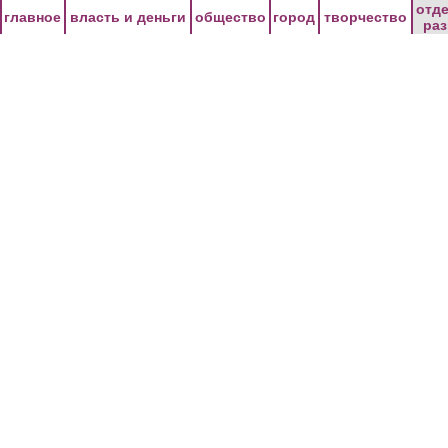
Перейти к основному содержанию
отд
главное
власть и деньги
общество
город
творчество
ра