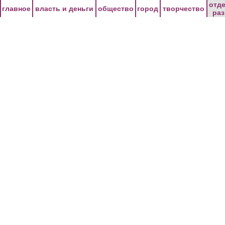
Перейти к основному содержанию
отд
главное
власть и деньги
общество
город
творчество
ра