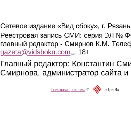
Сетевое издание «Вид сбоку», г. Рязан
ЭЛ № ФС
Реестровая запись СМИ: серия
главный редактор - Смирнов К.М. Телефо
gazeta@vidsboku.com
(link sends e-mail)
. 18+
Главный редактор: Константин См
Смирнова, администратор сайта и 
Поисковая реклама
(link is external)
«Три-В»