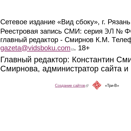
Сетевое издание «Вид сбоку», г. Рязан
ЭЛ № ФС
Реестровая запись СМИ: серия
главный редактор - Смирнов К.М. Телефо
gazeta@vidsboku.com
(link sends e-mail)
. 18+
Главный редактор: Константин См
Смирнова, администратор сайта и 
Создание сайтов
(link is external)
«Три-В»