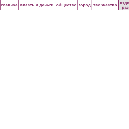
Перейти к основному содержанию
отд
главное
власть и деньги
общество
город
творчество
ра