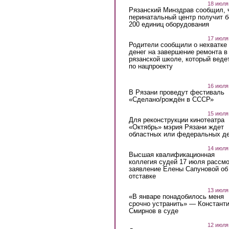
18 июля
Рязанский Минздрав сообщил, 
перинатальный центр получит 
200 единиц оборудования
17 июля
Родители сообщили о нехватке
денег на завершение ремонта в
рязанской школе, который веде
по нацпроекту
16 июля
В Рязани проведут фестиваль
«Сделано/рождён в СССР»
15 июля
Для реконструкции кинотеатра
«Октябрь» мэрия Рязани ждет
областных или федеральных де
14 июля
Высшая квалификационная
коллегия судей 17 июля рассмо
заявление Елены Сапуновой об
отставке
13 июля
«В январе понадобилось меня
срочно устранить» — Констант
Смирнов в суде
12 июля