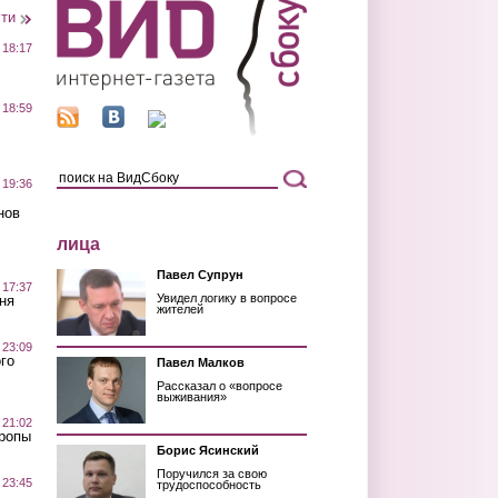
сти
 18:17
 18:59
 19:36
нов
лица
Павел Супрун
 17:37
Увидел логику в вопросе
ня
жителей
 23:09
го
Павел Малков
Рассказал о «вопросе
выживания»
 21:02
Тропы
Борис Ясинский
Поручился за свою
 23:45
трудоспособность