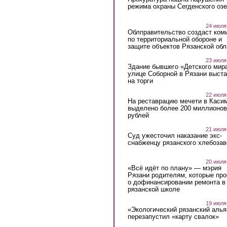
режима охраны Сегденского озе
24 июля
Облправительство создаст ком
по территориальной обороне и
защите объектов Рязанской обл
23 июля
Здание бывшего «Детского мир
улице Соборной в Рязани выст
на торги
22 июля
На реставрацию мечети в Каси
выделено более 200 миллионов
рублей
21 июля
Суд ужесточил наказание экс-
снабженцу рязанского хлебоза
20 июля
«Всё идёт по плану» — мэрия
Рязани родителям, которые пр
о дофинансировании ремонта в
рязанской школе
19 июля
«Экологический рязанский алья
перезапустил «карту свалок»