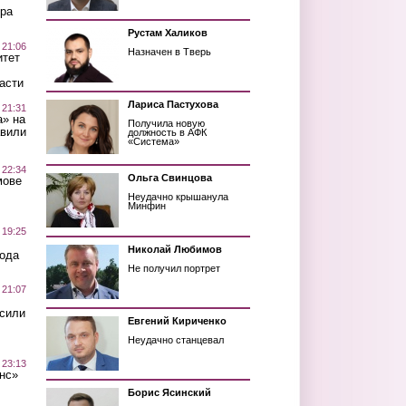
ра
Рустам Халиков
 21:06
Назначен в Тверь
итет
асти
Лариса Пастухова
 21:31
а» на
Получила новую
авили
должность в АФК
«Система»
 22:34
Ольга Свинцова
мове
Неудачно крышанула
Минфин
 19:25
Николай Любимов
вода
Не получил портрет
 21:07
осили
Евгений Кириченко
Неудачно станцевал
 23:13
нс»
Борис Ясинский