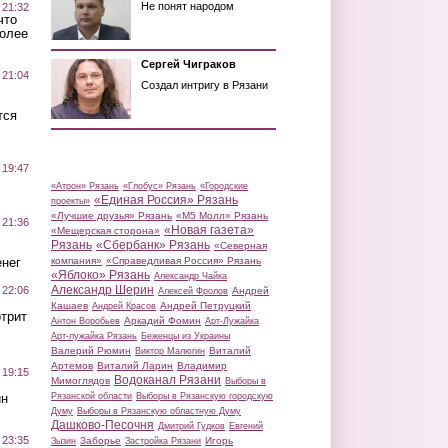
Не понят народом
 21:32
что
более
Сергей Чиграков
 21:04
Создал интригу в Рязани
тся
 19:47
«Атрон» Рязань
«Глобус» Рязань
«Городские
«Единая Россия» Рязань
проекты»
«Лучшие друзья» Рязань
«М5 Молл» Рязань
 21:36
«Новая газета»
«Мещерская сторона»
Рязань
«Сбербанк» Рязань
«Северная
нег
компания»
«Справедливая Россия» Рязань
«Яблоко» Рязань
Александр Чайка
Александр Шерин
 22:06
Андрей
Алексей Фролов
Кашаев
Андрей Петруцкий
Андрей Красов
трит
Аркадий Фомин
Антон Воробьев
Арт-Лужайка
Арт-лужайка Рязань
Беженцы из Украины
Валерий Рюмин
Виталий
Виктор Малюгин
Артемов
Виталий Ларин
Владимир
 19:15
Водоканал Рязани
Мимоглядов
Выборы в
ин
Рязанской области
Выборы в Рязанскую городскую
Думу
Выборы в Рязанскую областную Думу
Дашково-Песочня
Дмитрий Гудков
Евгений
 23:35
Заборье
Игорь
Зызин
Застройка Рязани