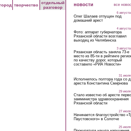
отдельный
новости
все ново
город
творчество
разговор
6 августа
Олег Шалаев отпущен под
домашний арест
4 августа
Фото: аппарат губернатора
Рязанской области возглавил
выходец из Челябинска
3 августа
Рязанская область заняла 73-е
место из 85-ти в рейтинге регио
по качеству дорог, который
составило «РИА Новости»
31 июля
Исполнилось полтора года со д
ареста Константина Смирнова
29 июля
Стало известно об аресте перво
замминистра здравоохранения
Рязанской области
27 июля
Начинается благоустройство «
Паустовского» в Солотче
25 июля
Прокуратура нашла нарушения