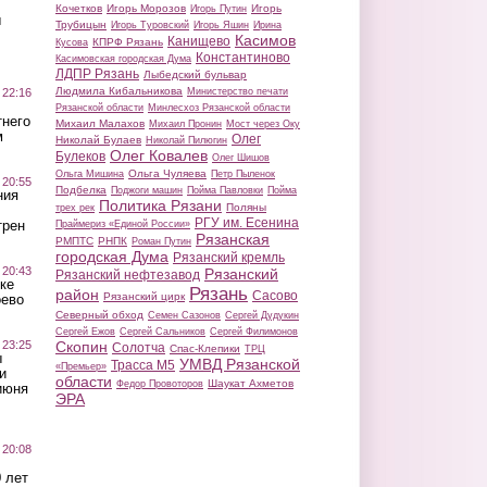
Кочетков
Игорь Морозов
Игорь
Игорь Путин
ы
Трубицын
Игорь Туровский
Игорь Яшин
Ирина
Касимов
Канищево
КПРФ Рязань
Кусова
Константиново
Касимовская городская Дума
ЛДПР Рязань
Лыбедский бульвар
Людмила Кибальникова
 22:16
Министерство печати
Рязанской области
Минлесхоз Рязанской области
тнего
Михаил Малахов
Михаил Пронин
Мост через Оку
м
Олег
Николай Булаев
Николай Пилюгин
Олег Ковалев
Булеков
Олег Шишов
Ольга Чуляева
Ольга Мишина
Петр Пыленок
 20:55
Подбелка
Поджоги машин
Пойма Павловки
Пойма
ния
Политика Рязани
Поляны
трех рек
РГУ им. Есенина
трен
Праймериз «Единой России»
Рязанская
РМПТС
РНПК
Роман Путин
городская Дума
Рязанский кремль
 20:43
Рязанский
Рязанский нефтезавод
ке
Рязань
район
Сасово
Рязанский цирк
оево
Северный обход
Семен Сазонов
Сергей Дудукин
Сергей Ежов
Сергей Сальников
Сергей Филимонов
 23:25
Скопин
Солотча
Спас-Клепики
ТРЦ
ы
УМВД Рязанской
Трасса М5
«Премьер»
и
области
Шаукат Ахметов
Федор Провоторов
июня
ЭРА
 20:08
 лет