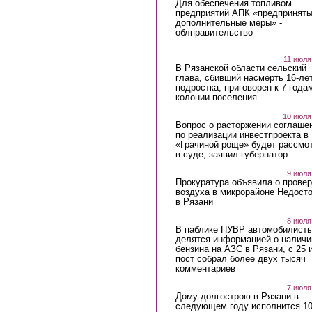
Для обеспечения топливом
предприятий АПК «предпринят
дополнительные меры» -
облправительство
11 июля
В Рязанской области сельский
глава, сбивший насмерть 16-ле
подростка, приговорен к 7 года
колонии-поселения
10 июля
Вопрос о расторжении соглаше
по реализации инвестпроекта в
«Грачиной роще» будет рассмо
в суде, заявил губернатор
9 июля
Прокуратура объявила о провер
воздуха в микрорайоне Недост
в Рязани
8 июля
В паблике ПУВР автомобилист
делятся информацией о наличи
бензина на АЗС в Рязани, с 25 
пост собрал более двух тысяч
комментариев
7 июля
Дому-долгострою в Рязани в
следующем году исполнится 10