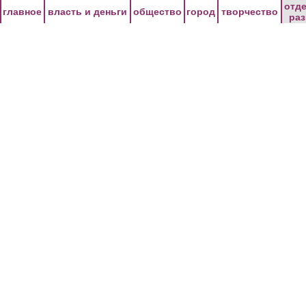
Перейти к основному содержанию
отд
главное
власть и деньги
общество
город
творчество
ра