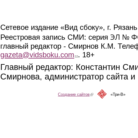
Сетевое издание «Вид сбоку», г. Рязан
ЭЛ № ФС
Реестровая запись СМИ: серия
главный редактор - Смирнов К.М. Телефо
gazeta@vidsboku.com
(link sends e-mail)
. 18+
Главный редактор: Константин См
Смирнова, администратор сайта и 
Создание сайтов
(link is external)
«Три-В»