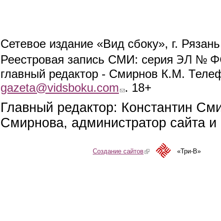
Сетевое издание «Вид сбоку», г. Рязан
ЭЛ № ФС
Реестровая запись СМИ: серия
главный редактор - Смирнов К.М. Телефо
gazeta@vidsboku.com
(link sends e-mail)
. 18+
Главный редактор: Константин См
Смирнова, администратор сайта и 
Создание сайтов
(link is external)
«Три-В»