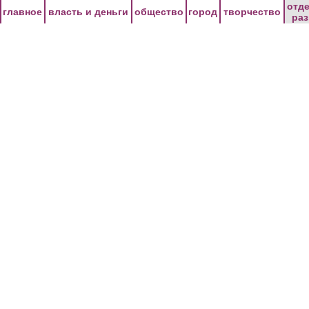
Перейти к основному содержанию
отд
главное
власть и деньги
общество
город
творчество
ра