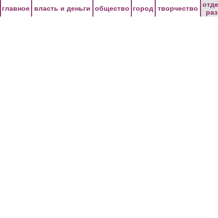
Перейти к основному содержанию
отд
главное
власть и деньги
общество
город
творчество
ра