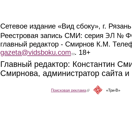
Сетевое издание «Вид сбоку», г. Рязан
ЭЛ № ФС
Реестровая запись СМИ: серия
главный редактор - Смирнов К.М. Телефо
gazeta@vidsboku.com
(link sends e-mail)
. 18+
Главный редактор: Константин См
Смирнова, администратор сайта и 
Поисковая реклама
(link is external)
«Три-В»