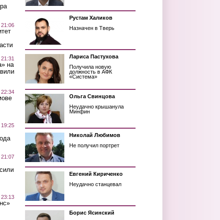
ра
Рустам Халиков
 21:06
Назначен в Тверь
итет
асти
Лариса Пастухова
 21:31
а» на
Получила новую
авили
должность в АФК
«Система»
 22:34
Ольга Свинцова
мове
Неудачно крышанула
Минфин
 19:25
Николай Любимов
вода
Не получил портрет
 21:07
осили
Евгений Кириченко
Неудачно станцевал
 23:13
нс»
Борис Ясинский