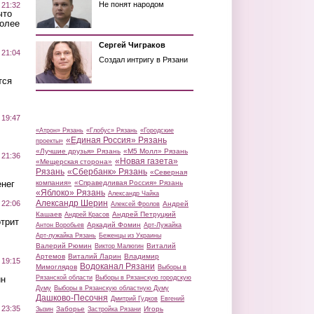
Не понят народом
 21:32
что
более
Сергей Чиграков
 21:04
Создал интригу в Рязани
тся
 19:47
«Атрон» Рязань
«Глобус» Рязань
«Городские
«Единая Россия» Рязань
проекты»
«Лучшие друзья» Рязань
«М5 Молл» Рязань
 21:36
«Новая газета»
«Мещерская сторона»
Рязань
«Сбербанк» Рязань
«Северная
нег
компания»
«Справедливая Россия» Рязань
«Яблоко» Рязань
Александр Чайка
Александр Шерин
 22:06
Андрей
Алексей Фролов
Кашаев
Андрей Петруцкий
Андрей Красов
трит
Аркадий Фомин
Антон Воробьев
Арт-Лужайка
Арт-лужайка Рязань
Беженцы из Украины
Валерий Рюмин
Виталий
Виктор Малюгин
Артемов
Виталий Ларин
Владимир
 19:15
Водоканал Рязани
Мимоглядов
Выборы в
ин
Рязанской области
Выборы в Рязанскую городскую
Думу
Выборы в Рязанскую областную Думу
Дашково-Песочня
Дмитрий Гудков
Евгений
 23:35
Заборье
Игорь
Зызин
Застройка Рязани