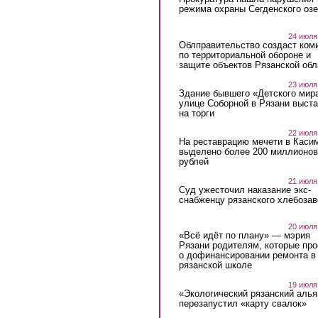
режима охраны Сегденского озе
24 июля
Облправительство создаст ком
по территориальной обороне и
защите объектов Рязанской обл
23 июля
Здание бывшего «Детского мир
улице Соборной в Рязани выст
на торги
22 июля
На реставрацию мечети в Каси
выделено более 200 миллионов
рублей
21 июля
Суд ужесточил наказание экс-
снабженцу рязанского хлебоза
20 июля
«Всё идёт по плану» — мэрия
Рязани родителям, которые пр
о дофинансировании ремонта в
рязанской школе
19 июля
«Экологический рязанский алья
перезапустил «карту свалок»