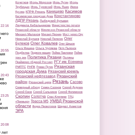
Кочетков
Игорь Морозов
Игорь
Игорь Путин
ы
Трубицын
Игорь Туровский
Игорь Яшин
Ирина
Касимов
Канищево
КПРФ Рязань
Кусова
Константиново
Касимовская городская Дума
ЛДПР Рязань
Лыбедский бульвар
Людмила Кибальникова
 22:16
Министерство печати
Рязанской области
Минлесхоз Рязанской области
тнего
Михаил Малахов
Михаил Пронин
Мост через Оку
м
Олег
Николай Булаев
Николай Пилюгин
Олег Ковалев
Булеков
Олег Шишов
Ольга Чуляева
Ольга Мишина
Петр Пыленок
 20:55
Подбелка
Поджоги машин
Пойма Павловки
Пойма
ния
Политика Рязани
Поляны
трех рек
РГУ им. Есенина
трен
Праймериз «Единой России»
Рязанская
РМПТС
РНПК
Роман Путин
городская Дума
Рязанский кремль
 20:43
Рязанский
Рязанский нефтезавод
ке
Рязань
район
Сасово
Рязанский цирк
оево
Северный обход
Семен Сазонов
Сергей Дудукин
Сергей Ежов
Сергей Сальников
Сергей Филимонов
 23:25
Скопин
Солотча
Спас-Клепики
ТРЦ
ы
УМВД Рязанской
Трасса М5
«Премьер»
и
области
Шаукат Ахметов
Федор Провоторов
июня
ЭРА
 20:08
 лет