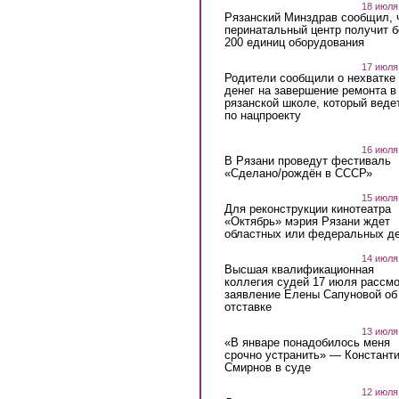
18 июля
Рязанский Минздрав сообщил, 
перинатальный центр получит 
200 единиц оборудования
17 июля
Родители сообщили о нехватке
денег на завершение ремонта в
рязанской школе, который веде
по нацпроекту
16 июля
В Рязани проведут фестиваль
«Сделано/рождён в СССР»
15 июля
Для реконструкции кинотеатра
«Октябрь» мэрия Рязани ждет
областных или федеральных де
14 июля
Высшая квалификационная
коллегия судей 17 июля рассмо
заявление Елены Сапуновой об
отставке
13 июля
«В январе понадобилось меня
срочно устранить» — Констант
Смирнов в суде
12 июля