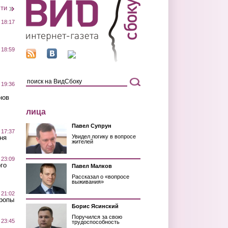
сти
 18:17
 18:59
 19:36
нов
лица
Павел Супрун
 17:37
Увидел логику в вопросе
ня
жителей
 23:09
го
Павел Малков
Рассказал о «вопросе
выживания»
 21:02
Тропы
Борис Ясинский
Поручился за свою
 23:45
трудоспособность