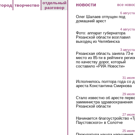
отдельный
новости
все ново
город
творчество
разговор
6 августа
Олег Шалаев отпущен под
домашний арест
4 августа
Фото: аппарат губернатора
Рязанской области возглавил
выходец из Челябинска
3 августа
Рязанская область заняла 73-е
место из 85-ти в рейтинге регио
по качеству дорог, который
составило «РИА Новости»
31 июля
Исполнилось полтора года со д
ареста Константина Смирнова
29 июля
Стало известно об аресте перво
замминистра здравоохранения
Рязанской области
27 июля
Начинается благоустройство «
Паустовского» в Солотче
25 июля
Прокуратура нашла нарушения