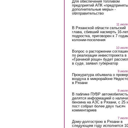
Для обеспечения топливом
предприятий АПК «предпринят
дополнительные меры» -
облправительство
11 июля
В Рязанской области сельский
глава, сбивший насмерть 16-ле
подростка, приговорен к 7 года
колонии-поселения
10 июля
Вопрос о расторжении соглаше
по реализации инвестпроекта в
«Грачиной роще» будет рассмо
в суде, заявил губернатор
9 июля
Прокуратура объявила о провер
воздуха в микрорайоне Недост
в Рязани
8 июля
В паблике ПУВР автомобилист
делятся информацией о наличи
бензина на АЗС в Рязани, с 25 
пост собрал более двух тысяч
комментариев
7 июля
Дому-долгострою в Рязани в
следующем году исполнится 10