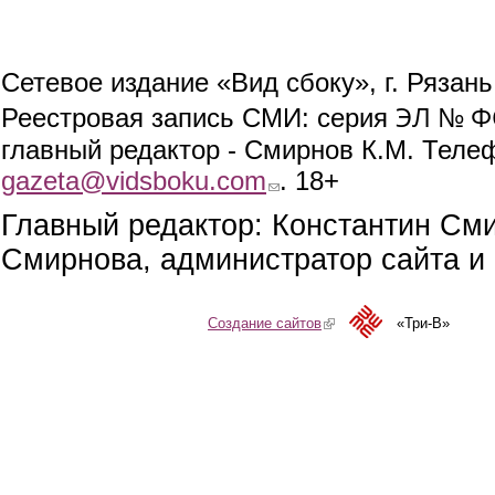
Сетевое издание «Вид сбоку», г. Рязан
ЭЛ № ФС
Реестровая запись СМИ: серия
главный редактор - Смирнов К.М. Телефо
gazeta@vidsboku.com
(link sends e-mail)
. 18+
Главный редактор: Константин См
Смирнова, администратор сайта и 
Создание сайтов
(link is external)
«Три-В»