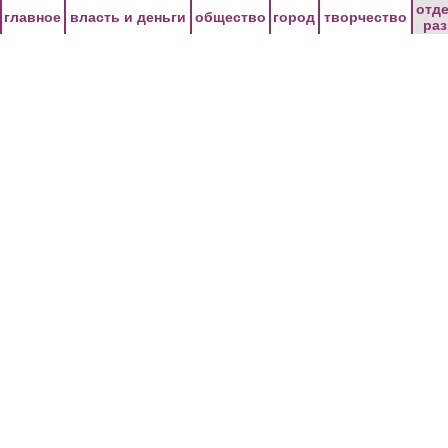
Перейти к основному содержанию
отд
главное
власть и деньги
общество
город
творчество
ра