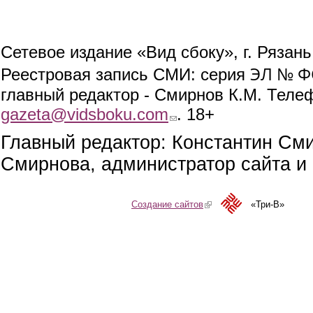
Сетевое издание «Вид сбоку», г. Рязан
ЭЛ № ФС
Реестровая запись СМИ: серия
главный редактор - Смирнов К.М. Телефо
gazeta@vidsboku.com
(link sends e-mail)
. 18+
Главный редактор: Константин См
Смирнова, администратор сайта и 
Создание сайтов
(link is external)
«Три-В»