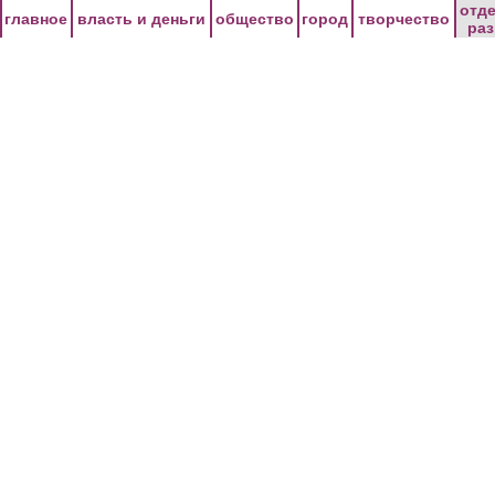
Перейти к основному содержанию
отд
главное
власть и деньги
общество
город
творчество
ра