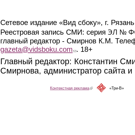
Сетевое издание «Вид сбоку», г. Рязан
ЭЛ № ФС
Реестровая запись СМИ: серия
главный редактор - Смирнов К.М. Телефо
gazeta@vidsboku.com
(link sends e-mail)
. 18+
Главный редактор: Константин См
Смирнова, администратор сайта и 
Контекстная реклама
(link is external)
«Три-В»