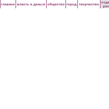
Перейти к основному содержанию
отд
главное
власть и деньги
общество
город
творчество
ра