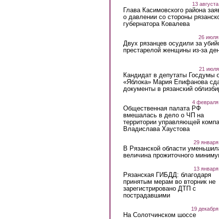
13 августа
Глава Касимовского района зая
о давлении со стороны рязанск
губернатора Ковалева
26 июля
Двух рязанцев осудили за убий
престарелой женщины из-за ден
21 июля
Кандидат в депутаты Госдумы 
«Яблока» Мария Епифанова сд
документы в рязанский облизби
4 февраля
Общественная палата РФ
вмешалась в дело о ЧП на
территории управляющей комп
Владислава Хаустова
29 января
В Рязанской области уменьшил
величина прожиточного миниму
13 января
Рязанская ГИБДД: благодаря
принятым мерам во вторник не
зарегистрировано ДТП с
пострадавшими
19 декабря
На Солотчинском шоссе