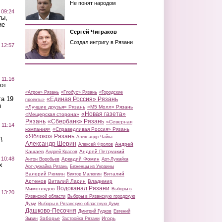
Не понят народом
 09:24
ты,
ие
Сергей Чиграков
Создал интригу в Рязани
 12:57
 11:16
от
«Атрон» Рязань
«Глобус» Рязань
«Городские
а 19
«Единая Россия» Рязань
проекты»
н
«Лучшие друзья» Рязань
«М5 Молл» Рязань
«Новая газета»
«Мещерская сторона»
Рязань
«Сбербанк» Рязань
«Северная
 11:14
компания»
«Справедливая Россия» Рязань
«Яблоко» Рязань
д
Александр Чайка
Александр Шерин
Андрей
Алексей Фролов
Кашаев
Андрей Петруцкий
Андрей Красов
 10:48
Аркадий Фомин
Антон Воробьев
Арт-Лужайка
х
Арт-лужайка Рязань
Беженцы из Украины
Валерий Рюмин
Виталий
Виктор Малюгин
Артемов
Виталий Ларин
Владимир
Водоканал Рязани
Мимоглядов
Выборы в
 13:20
Рязанской области
Выборы в Рязанскую городскую
Думу
Выборы в Рязанскую областную Думу
Дашково-Песочня
Дмитрий Гудков
Евгений
Заборье
Игорь
Зызин
Застройка Рязани