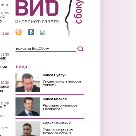
сти
 10:05
ной
о
 11:06
й
 09:33
ник
лица
ичии
Павел Супрун
Увидел логику в вопросе
 10:32
жителей
краже
на
Павел Малков
 13:50
Рассказал о «вопросе
OVID
выживания»
тся
Борис Ясинский
 09:21
Поручился за свою
трудоспособность