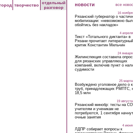
отдельный
новости
все ново
город
творчество
разговор
16 ноября
Рязанский губернатор о частич
мобилизации: «невозможно был
обойтись без накладок»
4 апреля
Текст «Тотального диктанта» в
Рязани прочитает литературны
критик Константин Мильчин
24 января
Жилинспекция составила опрос
для рязанских управляющих
компаний, включив пункт о нал
судимости
25 марта
Возбуждено уголовное дело о 
труб, принадлежащих РМПТС, 
18,5 млн
19 августа
Рязанский минобр: тесты на C
учителям и ученикам не
потребуются, 1 сентября начну
очные занятия
4 июня
ЛДПР собирает вопросы к