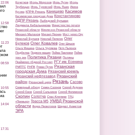
 22:06
Кочетков
Игорь Морозов
Игорь
Игорь Путин
вил
Трубицын
Игорь Туровский
Игорь Яшин
Ирина
ого
Касимов
Канищево
КПРФ Рязань
Кусова
Константиново
Касимовская городская Дума
ЛДПР Рязань
Лыбедский бульвар
 12:58
Людмила Кибальникова
Министерство печати
ство
Рязанской области
Минлесхоз Рязанской области
ег
Михаил Малахов
Михаил Пронин
Мост через Оку
Олег
Николай Булаев
Николай Пилюгин
 11:23
Олег Ковалев
Булеков
Олег Шишов
от
Ольга Чуляева
Ольга Мишина
Петр Пыленок
ала
Подбелка
Поджоги машин
Пойма Павловки
Пойма
рком
Политика Рязани
Поляны
трех рек
РГУ им. Есенина
Праймериз «Единой России»
 08:59
Рязанская
РМПТС
РНПК
Роман Путин
городская Дума
Рязанский кремль
ании
Рязанский
Рязанский нефтезавод
Рязань
район
Сасово
Рязанский цирк
Северный обход
 10:55
Семен Сазонов
Сергей Дудукин
ась
Сергей Ежов
Сергей Сальников
Сергей Филимонов
ма
Скопин
Солотча
Спас-Клепики
ТРЦ
УМВД Рязанской
Трасса М5
«Премьер»
 14:04
области
Шаукат Ахметов
Федор Провоторов
ЭРА
 17:31