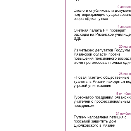
9 апреля
Экологи опубликовали докумен
подтверждающие существован
озера «Дикая утка»
4 апреля
Счетная палата РФ проверит
расходы на Рязанское училище
ВДВ
20 июля
Из четырех депутатов Госдумы 
Рязанской области против
повышения пенсионного возраст
июля проголосовал только оди
28 июня
«Новая газета»: общественные
туалеты в Рязани находятся по
угрозой уничтожения
5 октября
Губернатор поздравил рязански
учителей с профессиональным
праздником
24 ноября
Путину направлена петиция с
просьбой защитить дом
Циолковского в Рязани