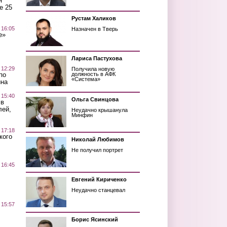
я
е 25
Рустам Халиков
 16:05
Назначен в Тверь
е»
Лариса Пастухова
 12:29
Получила новую
по
должность в АФК
«Система»
ина
 15:40
Ольга Свинцова
 в
лей,
Неудачно крышанула
Минфин
 17:18
кого
Николай Любимов
Не получил портрет
 16:45
Евгений Кириченко
Неудачно станцевал
 15:57
Борис Ясинский