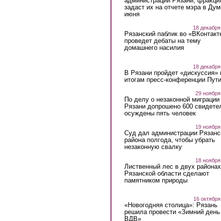
администрации Рязани, фракци
задаст их на отчете мэра в Дум
июня
18 декабря
Рязанский паблик во «ВКонтакт
проведет дебаты на тему
домашнего насилия
18 декабря
В Рязани пройдет «дискуссия» 
итогам пресс-конференции Пут
29 ноября
По делу о незаконной миграции
Рязани допрошено 600 свидете
осуждены пять человек
19 ноября
Суд дал администрации Рязанс
района полгода, чтобы убрать
незаконную свалку
18 ноября
Лиственный лес в двух районах
Рязанской области сделают
памятником природы
16 октября
«Новогодняя столица»: Рязань
решила провести «Зимний день
ВДВ»