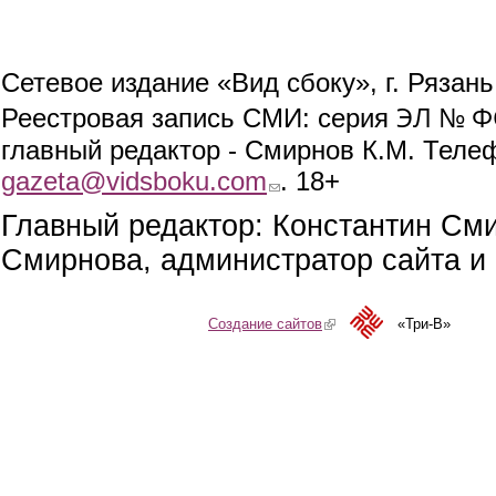
Сетевое издание «Вид сбоку», г. Рязан
ЭЛ № ФС
Реестровая запись СМИ: серия
главный редактор - Смирнов К.М. Телефо
gazeta@vidsboku.com
(link sends e-mail)
. 18+
Главный редактор: Константин См
Смирнова, администратор сайта и 
Создание сайтов
(link is external)
«Три-В»