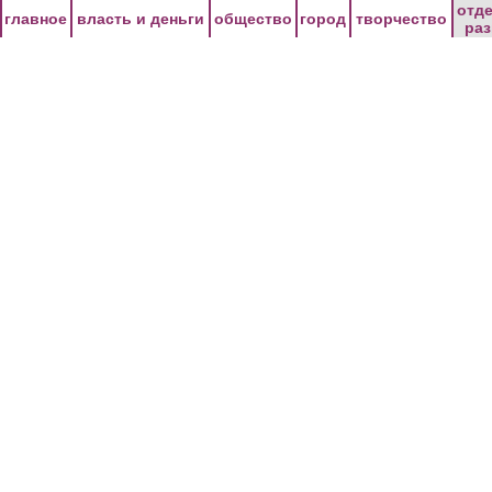
Перейти к основному содержанию
отд
главное
власть и деньги
общество
город
творчество
ра