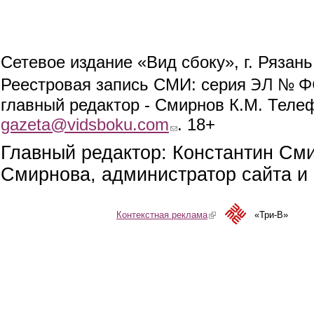
Сетевое издание «Вид сбоку», г. Рязан
ЭЛ № ФС
Реестровая запись СМИ: серия
главный редактор - Смирнов К.М. Телефо
gazeta@vidsboku.com
(link sends e-mail)
. 18+
Главный редактор: Константин См
Смирнова, администратор сайта и 
Контекстная реклама
(link is external)
«Три-В»