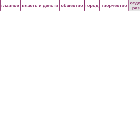
Перейти к основному содержанию
отд
главное
власть и деньги
общество
город
творчество
ра