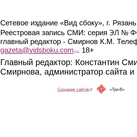
Сетевое издание «Вид сбоку», г. Рязан
ЭЛ № ФС
Реестровая запись СМИ: серия
главный редактор - Смирнов К.М. Телефо
gazeta@vidsboku.com
(link sends e-mail)
. 18+
Главный редактор: Константин См
Смирнова, администратор сайта и 
Создание сайтов
(link is external)
«Три-В»