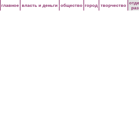
Перейти к основному содержанию
отд
главное
власть и деньги
общество
город
творчество
ра