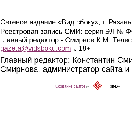
Сетевое издание «Вид сбоку», г. Рязан
ЭЛ № ФС
Реестровая запись СМИ: серия
главный редактор - Смирнов К.М. Телефо
gazeta@vidsboku.com
(link sends e-mail)
. 18+
Главный редактор: Константин См
Смирнова, администратор сайта и 
Создание сайтов
(link is external)
«Три-В»