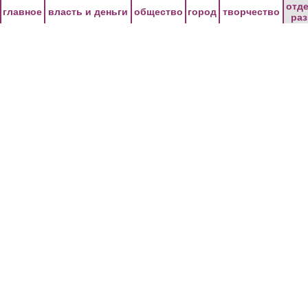
Перейти к основному содержанию
отд
главное
власть и деньги
общество
город
творчество
ра