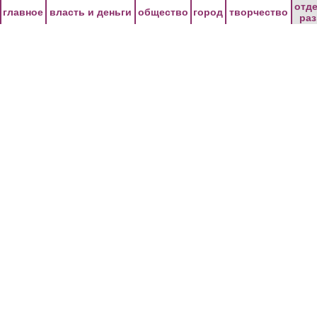
Перейти к основному содержанию
отд
главное
власть и деньги
общество
город
творчество
ра