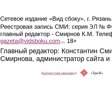
Сетевое издание «Вид сбоку», г. Рязан
ЭЛ № ФС
Реестровая запись СМИ: серия
главный редактор - Смирнов К.М. Телефо
gazeta@vidsboku.com
(link sends e-mail)
. 18+
Главный редактор: Константин См
Смирнова, администратор сайта и 
Контекстная реклама
(link is external)
«Три-В»