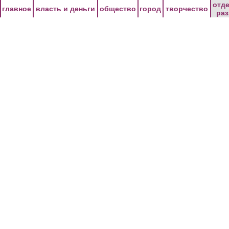
Перейти к основному содержанию
отд
главное
власть и деньги
общество
город
творчество
ра