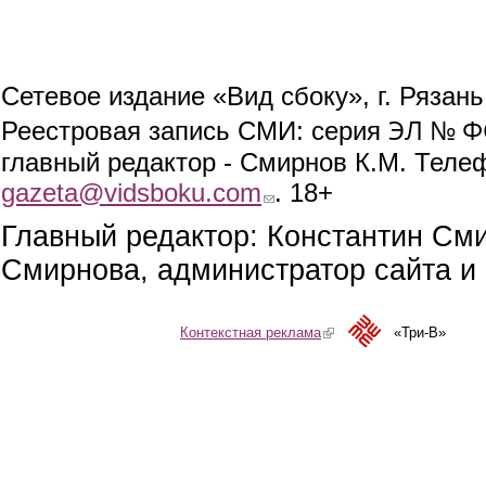
Сетевое издание «Вид сбоку», г. Рязан
ЭЛ № ФС
Реестровая запись СМИ: серия
главный редактор - Смирнов К.М. Телефо
gazeta@vidsboku.com
(link sends e-mail)
. 18+
Главный редактор: Константин См
Смирнова, администратор сайта и 
Контекстная реклама
(link is external)
«Три-В»