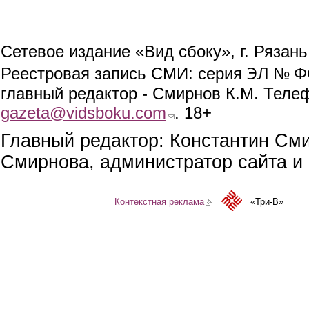
Сетевое издание «Вид сбоку», г. Рязан
ЭЛ № ФС
Реестровая запись СМИ: серия
главный редактор - Смирнов К.М. Телефо
gazeta@vidsboku.com
(link sends e-mail)
. 18+
Главный редактор: Константин См
Смирнова, администратор сайта и 
Контекстная реклама
(link is external)
«Три-В»