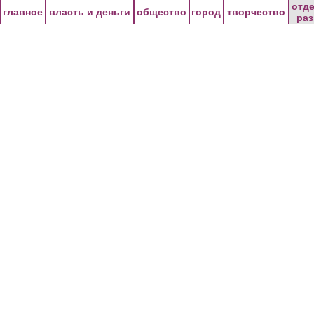
Перейти к основному содержанию
отд
главное
власть и деньги
общество
город
творчество
ра