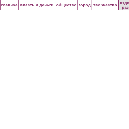
Перейти к основному содержанию
отд
главное
власть и деньги
общество
город
творчество
ра