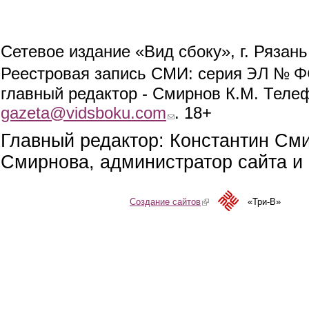
Сетевое издание «Вид сбоку», г. Рязан
ЭЛ № ФС
Реестровая запись СМИ: серия
главный редактор - Смирнов К.М. Телефо
gazeta@vidsboku.com
(link sends e-mail)
. 18+
Главный редактор: Константин См
Смирнова, администратор сайта и 
Создание сайтов
(link is external)
«Три-В»