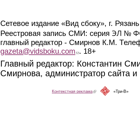
Сетевое издание «Вид сбоку», г. Рязан
ЭЛ № ФС
Реестровая запись СМИ: серия
главный редактор - Смирнов К.М. Телефо
gazeta@vidsboku.com
(link sends e-mail)
. 18+
Главный редактор: Константин См
Смирнова, администратор сайта и 
Контекстная реклама
(link is external)
«Три-В»