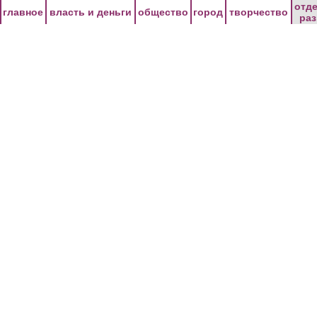
Перейти к основному содержанию
отд
главное
власть и деньги
общество
город
творчество
ра