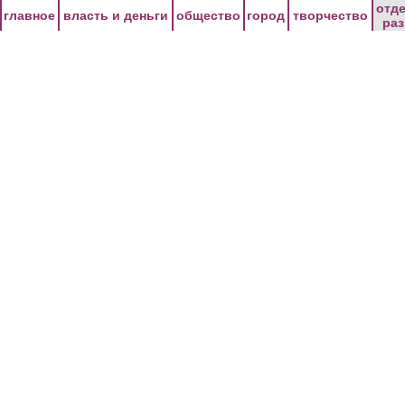
Перейти к основному содержанию
отд
главное
власть и деньги
общество
город
творчество
ра