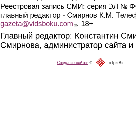
ЭЛ № ФС
Реестровая запись СМИ: серия
главный редактор - Смирнов К.М. Телефо
gazeta@vidsboku.com
(link sends e-mail)
. 18+
Главный редактор: Константин См
Смирнова, администратор сайта и 
Создание сайтов
(link is external)
«Три-В»