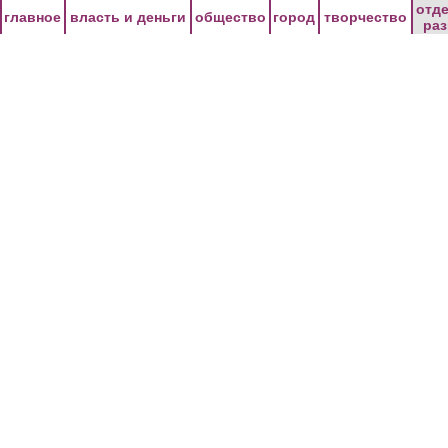
Перейти к основному содержанию
отд
главное
власть и деньги
общество
город
творчество
ра