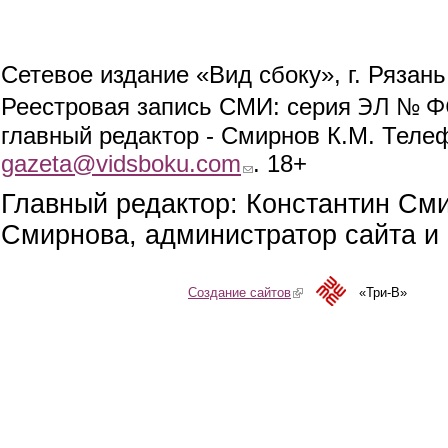
Сетевое издание «Вид сбоку», г. Рязан
ЭЛ № ФС
Реестровая запись СМИ: серия
главный редактор - Смирнов К.М. Телефо
gazeta@vidsboku.com
(link sends e-mail)
. 18+
Главный редактор: Константин См
Смирнова, администратор сайта и 
Создание сайтов
(link is external)
«Три-В»