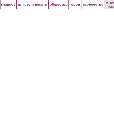
Перейти к основному содержанию
отд
главное
власть и деньги
общество
город
творчество
ра