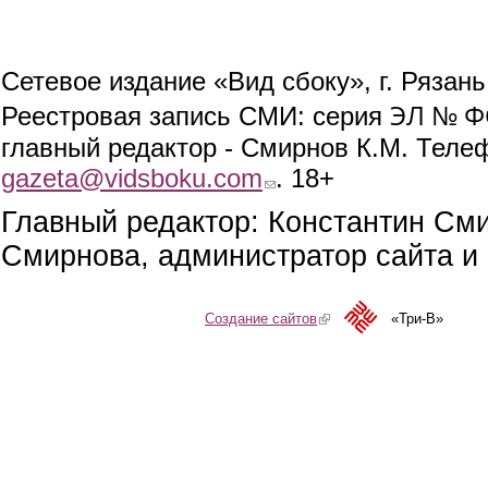
Сетевое издание «Вид сбоку», г. Рязан
ЭЛ № ФС
Реестровая запись СМИ: серия
главный редактор - Смирнов К.М. Телефо
gazeta@vidsboku.com
(link sends e-mail)
. 18+
Главный редактор: Константин См
Смирнова, администратор сайта и 
Создание сайтов
(link is external)
«Три-В»