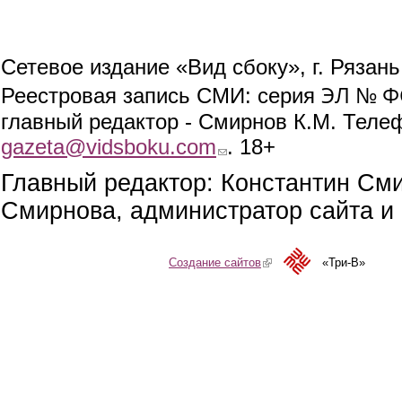
Сетевое издание «Вид сбоку», г. Рязан
ЭЛ № ФС
Реестровая запись СМИ: серия
главный редактор - Смирнов К.М. Телефо
gazeta@vidsboku.com
(link sends e-mail)
. 18+
Главный редактор: Константин См
Смирнова, администратор сайта и 
Создание сайтов
(link is external)
«Три-В»