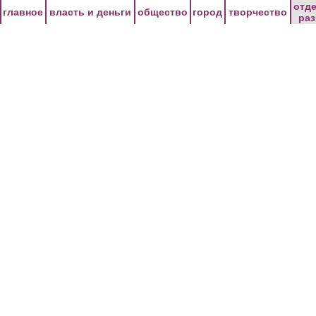
Перейти к основному содержанию
отд
главное
власть и деньги
общество
город
творчество
ра