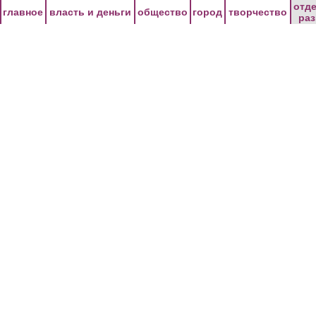
Перейти к основному содержанию
отд
главное
власть и деньги
общество
город
творчество
ра