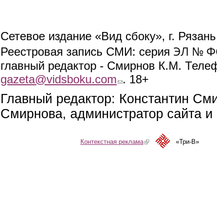
Сетевое издание «Вид сбоку», г. Рязан
ЭЛ № ФС
Реестровая запись СМИ: серия
главный редактор - Смирнов К.М. Телефо
gazeta@vidsboku.com
(link sends e-mail)
. 18+
Главный редактор: Константин См
Смирнова, администратор сайта и 
Контекстная реклама
(link is external)
«Три-В»