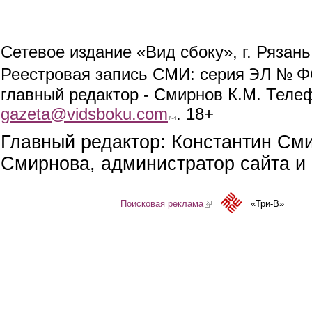
Сетевое издание «Вид сбоку», г. Рязан
ЭЛ № ФС
Реестровая запись СМИ: серия
главный редактор - Смирнов К.М. Телефо
gazeta@vidsboku.com
(link sends e-mail)
. 18+
Главный редактор: Константин См
Смирнова, администратор сайта и 
Поисковая реклама
(link is external)
«Три-В»