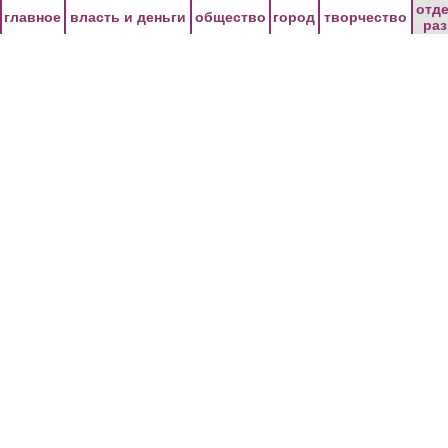
Перейти к основному содержанию
отд
главное
власть и деньги
общество
город
творчество
ра