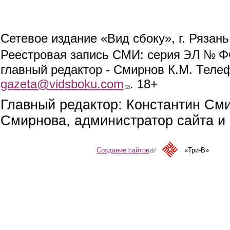
Сетевое издание «Вид сбоку», г. Рязан
ЭЛ № ФС
Реестровая запись СМИ: серия
главный редактор - Смирнов К.М. Телефо
gazeta@vidsboku.com
(link sends e-mail)
. 18+
Главный редактор: Константин См
Смирнова, администратор сайта и 
Создание сайтов
(link is external)
«Три-В»