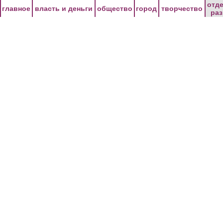
Перейти к основному содержанию
отд
главное
власть и деньги
общество
город
творчество
ра