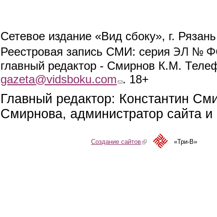
Сетевое издание «Вид сбоку», г. Рязан
ЭЛ № ФС
Реестровая запись СМИ: серия
главный редактор - Смирнов К.М. Телефо
gazeta@vidsboku.com
(link sends e-mail)
. 18+
Главный редактор: Константин См
Смирнова, администратор сайта и 
Создание сайтов
(link is external)
«Три-В»