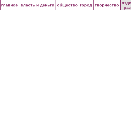
Перейти к основному содержанию
отд
главное
власть и деньги
общество
город
творчество
ра