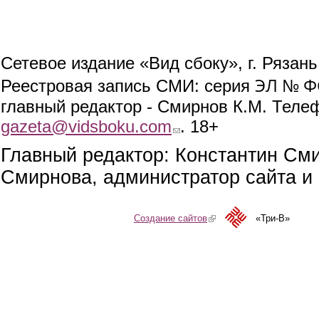
Сетевое издание «Вид сбоку», г. Рязан
ЭЛ № ФС
Реестровая запись СМИ: серия
главный редактор - Смирнов К.М. Телефо
gazeta@vidsboku.com
(link sends e-mail)
. 18+
Главный редактор: Константин См
Смирнова, администратор сайта и 
Создание сайтов
(link is external)
«Три-В»