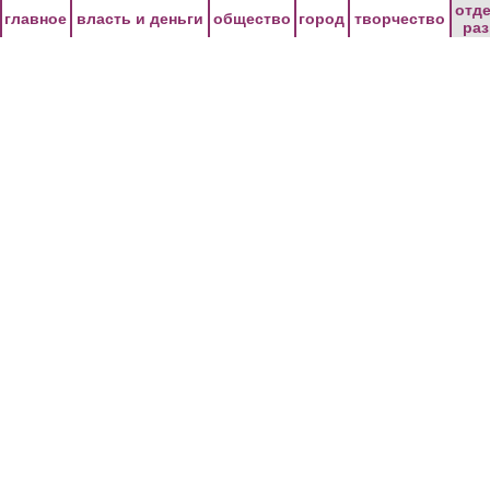
Перейти к основному содержанию
отд
главное
власть и деньги
общество
город
творчество
ра