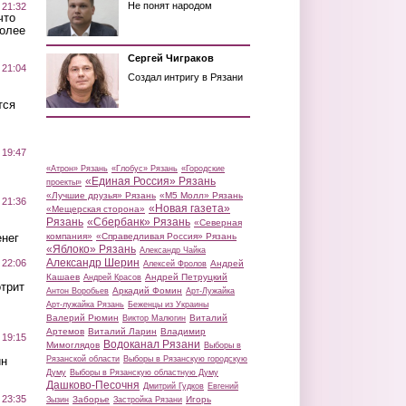
Не понят народом
 21:32
что
более
Сергей Чиграков
 21:04
Создал интригу в Рязани
тся
 19:47
«Атрон» Рязань
«Глобус» Рязань
«Городские
«Единая Россия» Рязань
проекты»
«Лучшие друзья» Рязань
«М5 Молл» Рязань
 21:36
«Новая газета»
«Мещерская сторона»
Рязань
«Сбербанк» Рязань
«Северная
нег
компания»
«Справедливая Россия» Рязань
«Яблоко» Рязань
Александр Чайка
Александр Шерин
 22:06
Андрей
Алексей Фролов
Кашаев
Андрей Петруцкий
Андрей Красов
трит
Аркадий Фомин
Антон Воробьев
Арт-Лужайка
Арт-лужайка Рязань
Беженцы из Украины
Валерий Рюмин
Виталий
Виктор Малюгин
Артемов
Виталий Ларин
Владимир
 19:15
Водоканал Рязани
Мимоглядов
Выборы в
ин
Рязанской области
Выборы в Рязанскую городскую
Думу
Выборы в Рязанскую областную Думу
Дашково-Песочня
Дмитрий Гудков
Евгений
 23:35
Заборье
Игорь
Зызин
Застройка Рязани