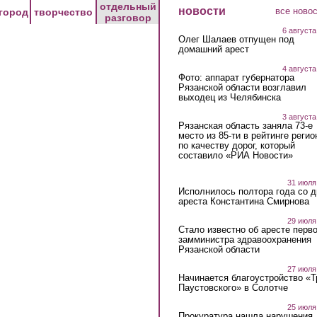
отдельный
новости
все ново
город
творчество
разговор
6 августа
Олег Шалаев отпущен под
домашний арест
4 августа
Фото: аппарат губернатора
Рязанской области возглавил
выходец из Челябинска
3 августа
Рязанская область заняла 73-е
место из 85-ти в рейтинге регио
по качеству дорог, который
составило «РИА Новости»
31 июля
Исполнилось полтора года со д
ареста Константина Смирнова
29 июля
Стало известно об аресте перво
замминистра здравоохранения
Рязанской области
27 июля
Начинается благоустройство «
Паустовского» в Солотче
25 июля
Прокуратура нашла нарушения