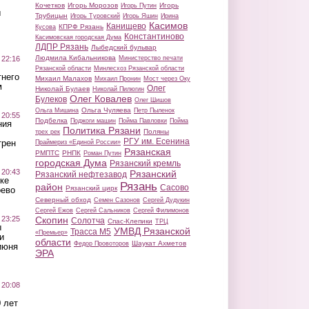
Кочетков
Игорь Морозов
Игорь
Игорь Путин
ы
Трубицын
Игорь Туровский
Игорь Яшин
Ирина
Касимов
Канищево
КПРФ Рязань
Кусова
Константиново
Касимовская городская Дума
ЛДПР Рязань
Лыбедский бульвар
Людмила Кибальникова
 22:16
Министерство печати
Рязанской области
Минлесхоз Рязанской области
тнего
Михаил Малахов
Михаил Пронин
Мост через Оку
м
Олег
Николай Булаев
Николай Пилюгин
Олег Ковалев
Булеков
Олег Шишов
Ольга Чуляева
Ольга Мишина
Петр Пыленок
 20:55
Подбелка
Поджоги машин
Пойма Павловки
Пойма
ния
Политика Рязани
Поляны
трех рек
РГУ им. Есенина
трен
Праймериз «Единой России»
Рязанская
РМПТС
РНПК
Роман Путин
городская Дума
Рязанский кремль
 20:43
Рязанский
Рязанский нефтезавод
ке
Рязань
район
Сасово
Рязанский цирк
оево
Северный обход
Семен Сазонов
Сергей Дудукин
Сергей Ежов
Сергей Сальников
Сергей Филимонов
 23:25
Скопин
Солотча
Спас-Клепики
ТРЦ
ы
УМВД Рязанской
Трасса М5
«Премьер»
и
области
Шаукат Ахметов
Федор Провоторов
июня
ЭРА
 20:08
 лет