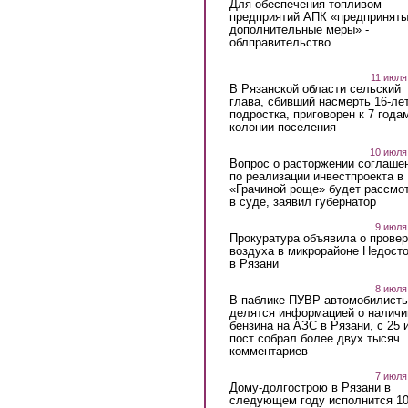
Для обеспечения топливом
предприятий АПК «предпринят
дополнительные меры» -
облправительство
11 июля
В Рязанской области сельский
глава, сбивший насмерть 16-ле
подростка, приговорен к 7 года
колонии-поселения
10 июля
Вопрос о расторжении соглаше
по реализации инвестпроекта в
«Грачиной роще» будет рассмо
в суде, заявил губернатор
9 июля
Прокуратура объявила о провер
воздуха в микрорайоне Недост
в Рязани
8 июля
В паблике ПУВР автомобилист
делятся информацией о наличи
бензина на АЗС в Рязани, с 25 
пост собрал более двух тысяч
комментариев
7 июля
Дому-долгострою в Рязани в
следующем году исполнится 10