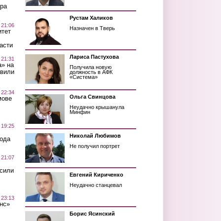
ра
Рустам Халиков
 21:06
Назначен в Тверь
итет
асти
Лариса Пастухова
 21:31
а» на
Получила новую
авили
должность в АФК
«Система»
 22:34
Ольга Свинцова
мове
Неудачно крышанула
Минфин
 19:25
Николай Любимов
вода
Не получил портрет
 21:07
осили
Евгений Кириченко
Неудачно станцевал
 23:13
нс»
Борис Ясинский