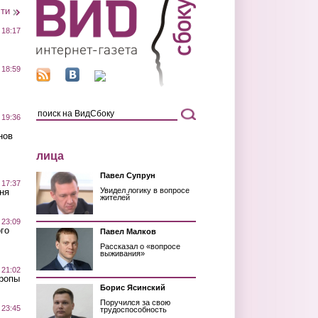
сти
 18:17
 18:59
 19:36
нов
лица
Павел Супрун
 17:37
Увидел логику в вопросе
ня
жителей
 23:09
го
Павел Малков
Рассказал о «вопросе
выживания»
 21:02
Тропы
Борис Ясинский
Поручился за свою
 23:45
трудоспособность