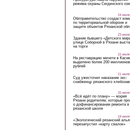
режима охраны Сегденского озе
24 июля
Облправительство создаст ком
по территориальной обороне и
защите объектов Рязанской обл
23 июля
Здание бывшего «Детского мир
улице Соборной в Рязани выст
на торги
22 июля
На реставрацию мечети в Каси
выделено более 200 миллионов
рублей
21 июля
Суд ужесточил наказание экс-
снабженцу рязанского хлебоза
20 июля
«Всё идёт по плану» — мэрия
Рязани родителям, которые пр
о дофинансировании ремонта в
рязанской школе
19 июля
«Экологический рязанский алья
перезапустил «карту свалок»