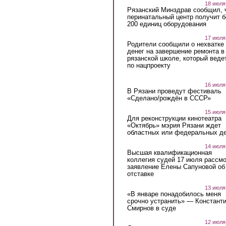
18 июля
Рязанский Минздрав сообщил, 
перинатальный центр получит 
200 единиц оборудования
17 июля
Родители сообщили о нехватке
денег на завершение ремонта в
рязанской школе, который веде
по нацпроекту
16 июля
В Рязани проведут фестиваль
«Сделано/рождён в СССР»
15 июля
Для реконструкции кинотеатра
«Октябрь» мэрия Рязани ждет
областных или федеральных де
14 июля
Высшая квалификационная
коллегия судей 17 июля рассмо
заявление Елены Сапуновой об
отставке
13 июля
«В январе понадобилось меня
срочно устранить» — Констант
Смирнов в суде
12 июля