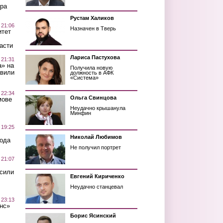
ра
Рустам Халиков
 21:06
Назначен в Тверь
итет
асти
Лариса Пастухова
 21:31
а» на
Получила новую
авили
должность в АФК
«Система»
 22:34
Ольга Свинцова
мове
Неудачно крышанула
Минфин
 19:25
Николай Любимов
вода
Не получил портрет
 21:07
осили
Евгений Кириченко
Неудачно станцевал
 23:13
нс»
Борис Ясинский