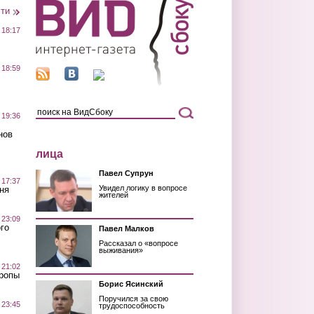
сти
 18:17
 18:59
 19:36
нов
лица
Павел Супрун
 17:37
Увидел логику в вопросе
ня
жителей
 23:09
го
Павел Малков
Рассказал о «вопросе
выживания»
 21:02
Тропы
Борис Ясинский
Поручился за свою
 23:45
трудоспособность