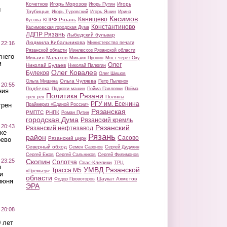
Кочетков
Игорь Морозов
Игорь
Игорь Путин
ы
Трубицын
Игорь Туровский
Игорь Яшин
Ирина
Касимов
Канищево
КПРФ Рязань
Кусова
Константиново
Касимовская городская Дума
ЛДПР Рязань
Лыбедский бульвар
Людмила Кибальникова
 22:16
Министерство печати
Рязанской области
Минлесхоз Рязанской области
тнего
Михаил Малахов
Михаил Пронин
Мост через Оку
м
Олег
Николай Булаев
Николай Пилюгин
Олег Ковалев
Булеков
Олег Шишов
Ольга Чуляева
Ольга Мишина
Петр Пыленок
 20:55
Подбелка
Поджоги машин
Пойма Павловки
Пойма
ния
Политика Рязани
Поляны
трех рек
РГУ им. Есенина
трен
Праймериз «Единой России»
Рязанская
РМПТС
РНПК
Роман Путин
городская Дума
Рязанский кремль
 20:43
Рязанский
Рязанский нефтезавод
ке
Рязань
район
Сасово
Рязанский цирк
оево
Северный обход
Семен Сазонов
Сергей Дудукин
Сергей Ежов
Сергей Сальников
Сергей Филимонов
 23:25
Скопин
Солотча
Спас-Клепики
ТРЦ
ы
УМВД Рязанской
Трасса М5
«Премьер»
и
области
Шаукат Ахметов
Федор Провоторов
июня
ЭРА
 20:08
 лет