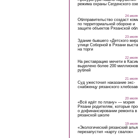
режима охраны Сегденского озе
24 июля
Облправительство создаст ком
по территориальной обороне и
защите объектов Рязанской обл
23 июля
Здание бывшего «Детского мир
улице Соборной в Рязани выст
на торги
22 июля
На реставрацию мечети в Каси
выделено более 200 миллионов
рублей
21 июля
Суд ужесточил наказание экс-
снабженцу рязанского хлебоза
20 июля
«Всё идёт по плану» — мэрия
Рязани родителям, которые пр
о дофинансировании ремонта в
рязанской школе
19 июля
«Экологический рязанский алья
перезапустил «карту свалок»