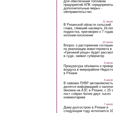
Для обеспечения топливом
предприятий АПК «предпринят
дополнительные меры» -
облправительство
11 июля
В Рязанской области сельский
глава, сбивший насмерть 16-ле
подростка, приговорен к 7 года
колонии-поселения
10 июля
Вопрос о расторжении соглаше
по реализации инвестпроекта в
«Грачиной роще» будет рассмо
в суде, заявил губернатор
9 июля
Прокуратура объявила о провер
воздуха в микрорайоне Недост
в Рязани
8 июля
В паблике ПУВР автомобилист
делятся информацией о наличи
бензина на АЗС в Рязани, с 25 
пост собрал более двух тысяч
комментариев
7 июля
Дому-долгострою в Рязани в
следующем году исполнится 10