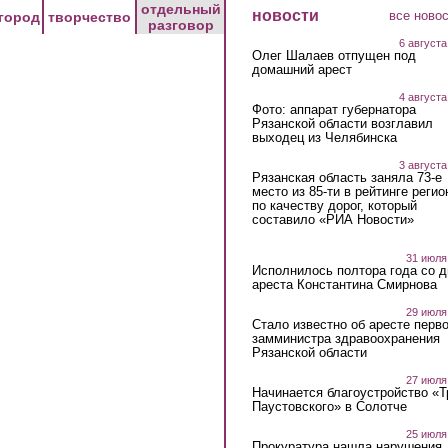
отдельный
новости
все ново
город
творчество
разговор
6 августа
Олег Шалаев отпущен под
домашний арест
4 августа
Фото: аппарат губернатора
Рязанской области возглавил
выходец из Челябинска
3 августа
Рязанская область заняла 73-е
место из 85-ти в рейтинге регио
по качеству дорог, который
составило «РИА Новости»
31 июля
Исполнилось полтора года со д
ареста Константина Смирнова
29 июля
Стало известно об аресте перво
замминистра здравоохранения
Рязанской области
27 июля
Начинается благоустройство «
Паустовского» в Солотче
25 июля
Прокуратура нашла нарушения