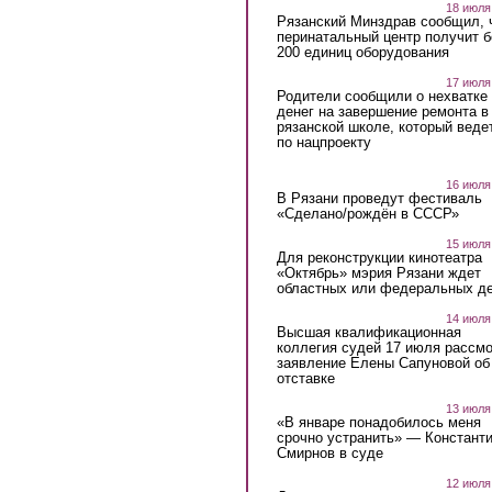
18 июля
Рязанский Минздрав сообщил, 
перинатальный центр получит 
200 единиц оборудования
17 июля
Родители сообщили о нехватке
денег на завершение ремонта в
рязанской школе, который веде
по нацпроекту
16 июля
В Рязани проведут фестиваль
«Сделано/рождён в СССР»
15 июля
Для реконструкции кинотеатра
«Октябрь» мэрия Рязани ждет
областных или федеральных де
14 июля
Высшая квалификационная
коллегия судей 17 июля рассмо
заявление Елены Сапуновой об
отставке
13 июля
«В январе понадобилось меня
срочно устранить» — Констант
Смирнов в суде
12 июля