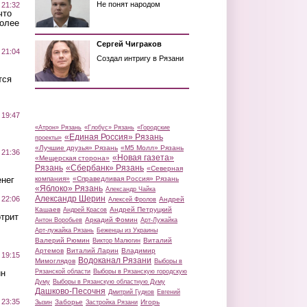
Не понят народом
 21:32
что
более
Сергей Чиграков
 21:04
Создал интригу в Рязани
тся
 19:47
«Атрон» Рязань
«Глобус» Рязань
«Городские
«Единая Россия» Рязань
проекты»
«Лучшие друзья» Рязань
«М5 Молл» Рязань
 21:36
«Новая газета»
«Мещерская сторона»
Рязань
«Сбербанк» Рязань
«Северная
нег
компания»
«Справедливая Россия» Рязань
«Яблоко» Рязань
Александр Чайка
Александр Шерин
 22:06
Андрей
Алексей Фролов
Кашаев
Андрей Петруцкий
Андрей Красов
трит
Аркадий Фомин
Антон Воробьев
Арт-Лужайка
Арт-лужайка Рязань
Беженцы из Украины
Валерий Рюмин
Виталий
Виктор Малюгин
Артемов
Виталий Ларин
Владимир
 19:15
Водоканал Рязани
Мимоглядов
Выборы в
ин
Рязанской области
Выборы в Рязанскую городскую
Думу
Выборы в Рязанскую областную Думу
Дашково-Песочня
Дмитрий Гудков
Евгений
 23:35
Заборье
Игорь
Зызин
Застройка Рязани