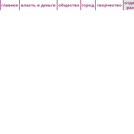
Перейти к основному содержанию
отд
главное
власть и деньги
общество
город
творчество
ра