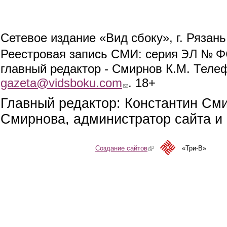
Сетевое издание «Вид сбоку», г. Рязан
ЭЛ № ФС
Реестровая запись СМИ: серия
главный редактор - Смирнов К.М. Телефо
gazeta@vidsboku.com
(link sends e-mail)
. 18+
Главный редактор: Константин См
Смирнова, администратор сайта и 
Создание сайтов
(link is external)
«Три-В»