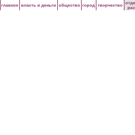
Перейти к основному содержанию
отд
главное
власть и деньги
общество
город
творчество
ра