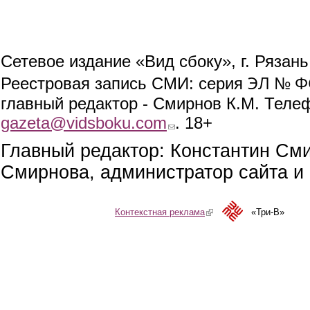
Сетевое издание «Вид сбоку», г. Рязан
ЭЛ № ФС
Реестровая запись СМИ: серия
главный редактор - Смирнов К.М. Телефо
gazeta@vidsboku.com
(link sends e-mail)
. 18+
Главный редактор: Константин См
Смирнова, администратор сайта и 
Контекстная реклама
(link is external)
«Три-В»