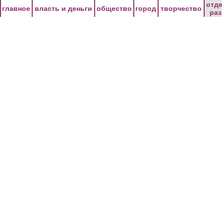
Перейти к основному содержанию
отд
главное
власть и деньги
общество
город
творчество
ра