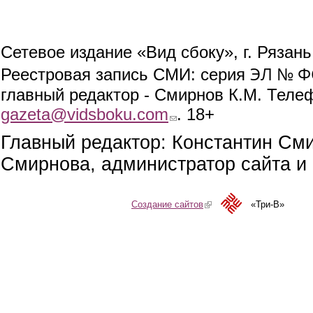
Сетевое издание «Вид сбоку», г. Рязан
ЭЛ № ФС
Реестровая запись СМИ: серия
главный редактор - Смирнов К.М. Телефо
gazeta@vidsboku.com
(link sends e-mail)
. 18+
Главный редактор: Константин См
Смирнова, администратор сайта и 
Создание сайтов
(link is external)
«Три-В»