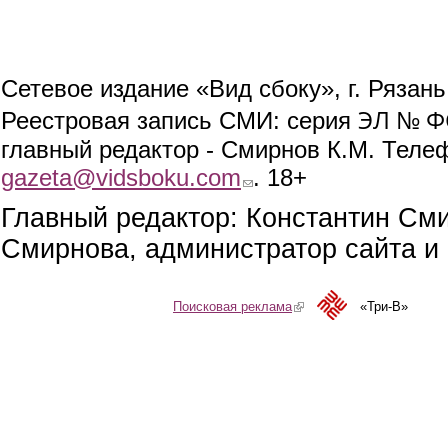
Сетевое издание «Вид сбоку», г. Рязан
ЭЛ № ФС
Реестровая запись СМИ: серия
главный редактор - Смирнов К.М. Телефо
gazeta@vidsboku.com
(link sends e-mail)
. 18+
Главный редактор: Константин См
Смирнова, администратор сайта и 
Поисковая реклама
(link is external)
«Три-В»