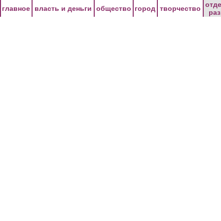
Перейти к основному содержанию
отд
главное
власть и деньги
общество
город
творчество
ра