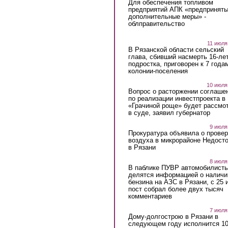
Для обеспечения топливом
предприятий АПК «предпринят
дополнительные меры» -
облправительство
11 июля
В Рязанской области сельский
глава, сбивший насмерть 16-ле
подростка, приговорен к 7 года
колонии-поселения
10 июля
Вопрос о расторжении соглаше
по реализации инвестпроекта в
«Грачиной роще» будет рассмо
в суде, заявил губернатор
9 июля
Прокуратура объявила о провер
воздуха в микрорайоне Недост
в Рязани
8 июля
В паблике ПУВР автомобилист
делятся информацией о наличи
бензина на АЗС в Рязани, с 25 
пост собрал более двух тысяч
комментариев
7 июля
Дому-долгострою в Рязани в
следующем году исполнится 10