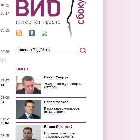
сти
 18:17
 18:59
 19:36
нов
лица
Павел Супрун
 17:37
Увидел логику в вопросе
ня
жителей
 23:09
го
Павел Малков
Рассказал о «вопросе
выживания»
 21:02
Тропы
Борис Ясинский
Поручился за свою
 23:45
трудоспособность