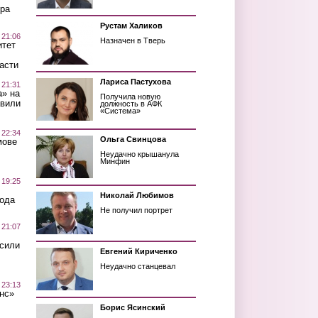
ра
Рустам Халиков
 21:06
Назначен в Тверь
итет
асти
Лариса Пастухова
 21:31
а» на
Получила новую
авили
должность в АФК
«Система»
 22:34
Ольга Свинцова
мове
Неудачно крышанула
Минфин
 19:25
Николай Любимов
вода
Не получил портрет
 21:07
осили
Евгений Кириченко
Неудачно станцевал
 23:13
нс»
Борис Ясинский