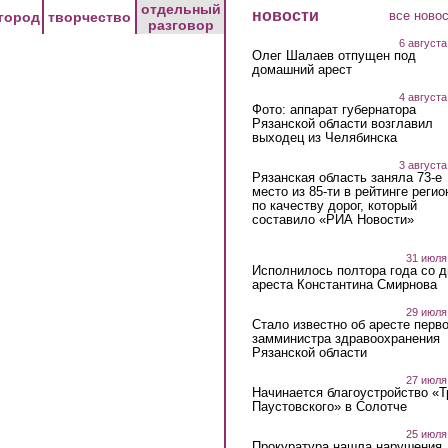
отдельный
новости
все ново
город
творчество
разговор
6 августа
Олег Шалаев отпущен под
домашний арест
4 августа
Фото: аппарат губернатора
Рязанской области возглавил
выходец из Челябинска
3 августа
Рязанская область заняла 73-е
место из 85-ти в рейтинге регио
по качеству дорог, который
составило «РИА Новости»
31 июля
Исполнилось полтора года со д
ареста Константина Смирнова
29 июля
Стало известно об аресте перво
замминистра здравоохранения
Рязанской области
27 июля
Начинается благоустройство «
Паустовского» в Солотче
25 июля
Прокуратура нашла нарушения