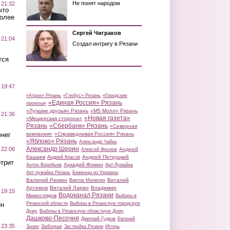
Не понят народом
 21:32
что
более
Сергей Чиграков
 21:04
Создал интригу в Рязани
тся
 19:47
«Атрон» Рязань
«Глобус» Рязань
«Городские
«Единая Россия» Рязань
проекты»
«Лучшие друзья» Рязань
«М5 Молл» Рязань
 21:36
«Новая газета»
«Мещерская сторона»
Рязань
«Сбербанк» Рязань
«Северная
нег
компания»
«Справедливая Россия» Рязань
«Яблоко» Рязань
Александр Чайка
Александр Шерин
 22:06
Андрей
Алексей Фролов
Кашаев
Андрей Петруцкий
Андрей Красов
трит
Аркадий Фомин
Антон Воробьев
Арт-Лужайка
Арт-лужайка Рязань
Беженцы из Украины
Валерий Рюмин
Виталий
Виктор Малюгин
Артемов
Виталий Ларин
Владимир
 19:15
Водоканал Рязани
Мимоглядов
Выборы в
ин
Рязанской области
Выборы в Рязанскую городскую
Думу
Выборы в Рязанскую областную Думу
Дашково-Песочня
Дмитрий Гудков
Евгений
 23:35
Заборье
Игорь
Зызин
Застройка Рязани