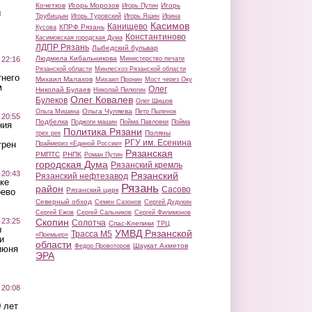
Кочетков
Игорь Морозов
Игорь
Игорь Путин
ы
Трубицын
Игорь Туровский
Игорь Яшин
Ирина
Касимов
Канищево
КПРФ Рязань
Кусова
Константиново
Касимовская городская Дума
ЛДПР Рязань
Лыбедский бульвар
Людмила Кибальникова
 22:16
Министерство печати
Рязанской области
Минлесхоз Рязанской области
тнего
Михаил Малахов
Михаил Пронин
Мост через Оку
м
Олег
Николай Булаев
Николай Пилюгин
Олег Ковалев
Булеков
Олег Шишов
Ольга Чуляева
Ольга Мишина
Петр Пыленок
 20:55
Подбелка
Поджоги машин
Пойма Павловки
Пойма
ния
Политика Рязани
Поляны
трех рек
РГУ им. Есенина
трен
Праймериз «Единой России»
Рязанская
РМПТС
РНПК
Роман Путин
городская Дума
Рязанский кремль
 20:43
Рязанский
Рязанский нефтезавод
ке
Рязань
район
Сасово
Рязанский цирк
оево
Северный обход
Семен Сазонов
Сергей Дудукин
Сергей Ежов
Сергей Сальников
Сергей Филимонов
 23:25
Скопин
Солотча
Спас-Клепики
ТРЦ
ы
УМВД Рязанской
Трасса М5
«Премьер»
и
области
Шаукат Ахметов
Федор Провоторов
июня
ЭРА
 20:08
 лет