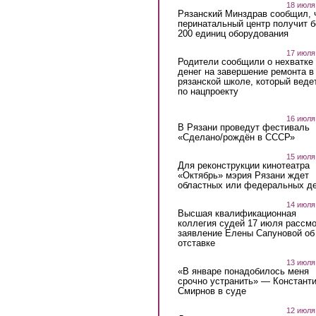
18 июля
Рязанский Минздрав сообщил, 
перинатальный центр получит 
200 единиц оборудования
17 июля
Родители сообщили о нехватке
денег на завершение ремонта в
рязанской школе, который веде
по нацпроекту
16 июля
В Рязани проведут фестиваль
«Сделано/рождён в СССР»
15 июля
Для реконструкции кинотеатра
«Октябрь» мэрия Рязани ждет
областных или федеральных де
14 июля
Высшая квалификационная
коллегия судей 17 июля рассмо
заявление Елены Сапуновой об
отставке
13 июля
«В январе понадобилось меня
срочно устранить» — Констант
Смирнов в суде
12 июля