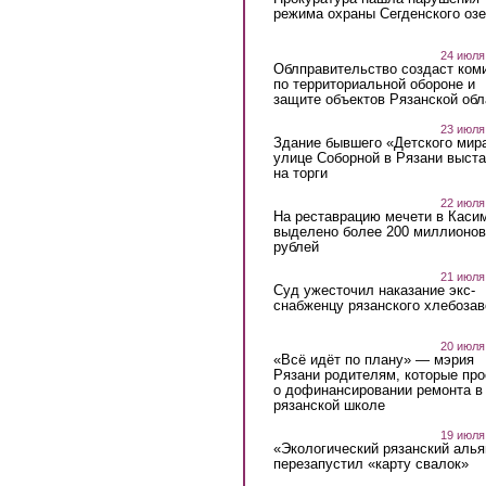
режима охраны Сегденского озе
24 июля
Облправительство создаст ком
по территориальной обороне и
защите объектов Рязанской обл
23 июля
Здание бывшего «Детского мир
улице Соборной в Рязани выст
на торги
22 июля
На реставрацию мечети в Каси
выделено более 200 миллионов
рублей
21 июля
Суд ужесточил наказание экс-
снабженцу рязанского хлебоза
20 июля
«Всё идёт по плану» — мэрия
Рязани родителям, которые пр
о дофинансировании ремонта в
рязанской школе
19 июля
«Экологический рязанский алья
перезапустил «карту свалок»