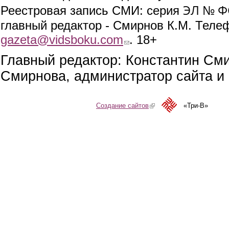
ЭЛ № ФС
Реестровая запись СМИ: серия
главный редактор - Смирнов К.М. Телефо
gazeta@vidsboku.com
(link sends e-mail)
. 18+
Главный редактор: Константин См
Смирнова, администратор сайта и 
Создание сайтов
(link is external)
«Три-В»