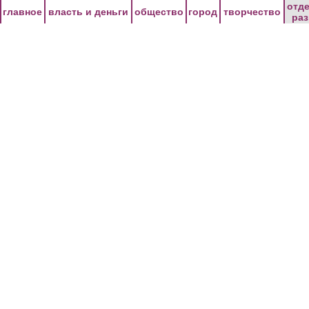
Перейти к основному содержанию
отд
главное
власть и деньги
общество
город
творчество
ра